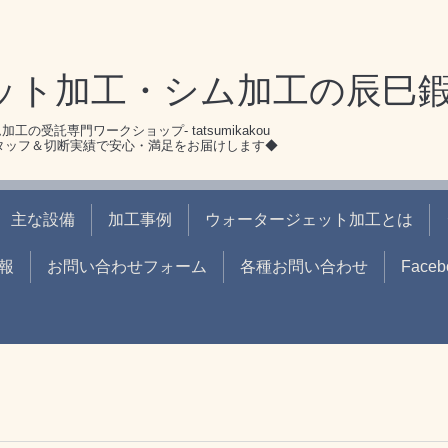
ット加工・シム加工の辰巳
シム加工の受託専門ワークショップ- tatsumikakou
スタッフ＆切断実績で安心・満足をお届けします◆
主な設備
加工事例
ウォータージェット加工とは
報
お問い合わせフォーム
各種お問い合わせ
Faceb