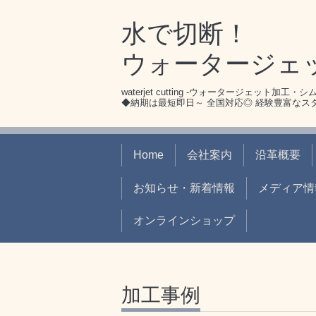
水で切断！
ウォータージェ
waterjet cutting -ウォータージェット加工・
◆納期は最短即日～ 全国対応◎ 経験豊富な
Home
会社案内
沿革概要
お知らせ・新着情報
メディア情
オンラインショップ
加工事例