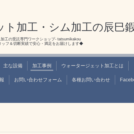
ット加工・シム加工の辰巳
シム加工の受託専門ワークショップ- tatsumikakou
スタッフ＆切断実績で安心・満足をお届けします◆
主な設備
加工事例
ウォータージェット加工とは
報
お問い合わせフォーム
各種お問い合わせ
Faceb